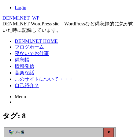
Login
DENMI.NET_WP
DENMI.NET WordPress site WordPressなど備忘録的に気が向
いた時に記録しています。
Main
DENMI.NET HOME
ブログホーム
menu
寝ないでお仕事
備忘帳
情報発信
音楽な話
このサイトについて・・・
自己紹介？
Menu
Skip
タグ:
8
to
content