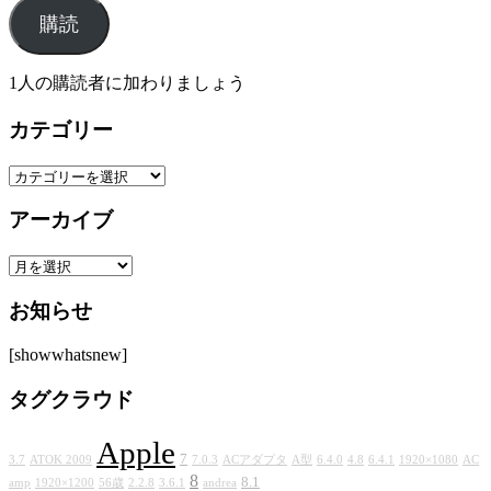
ル
購読
ア
ド
レ
1人の購読者に加わりましょう
ス
カテゴリー
カ
テ
アーカイブ
ゴ
リ
ア
ー
ー
お知らせ
カ
イ
[showwhatsnew]
ブ
タグクラウド
Apple
7
3.7
ATOK 2009
7.0.3
ACアダプタ
A型
6.4.0
4.8
6.4.1
1920×1080
AC
8
8.1
amp
1920×1200
56歳
2.2.8
3.6.1
andrea