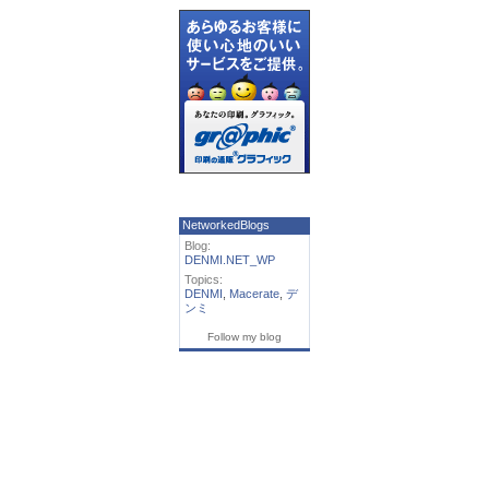
NetworkedBlogs
Blog:
DENMI.NET_WP
Topics:
DENMI
,
Macerate
,
デ
ンミ
Follow my blog