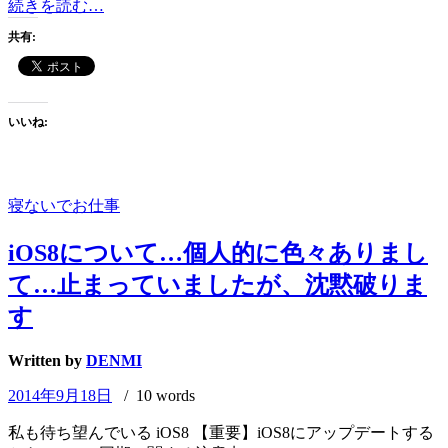
Windows
続きを読む…
「メ
共有:
モ
帳
は
動
いいね:
作
を
停
止
寝ないでお仕事
し
ま
iOS8について…個人的に色々ありまし
し
た」
て…止まっていましたが、沈黙破りま
す
Written by
DENMI
2014年9月18日
/ 10 words
私も待ち望んでいる iOS8 【重要】iOS8にアップデートする