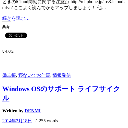
ときのiCloud同期に関する注意点 http://reliphone.jp/ios8-icloud-
drive/ ここよく読んでからアップしましょう！ 他…
iOS8
続きを読む…
に
共有:
つ
い
て…
個
いいね:
人
的
に
色々
備忘帳
,
寝ないでお仕事
,
情報発信
あ
り
Windows OSのサポート ライフサイク
ま
し
ル
て…
止
Written by
DENMI
ま
っ
2014年2月18日
/ 255 words
て