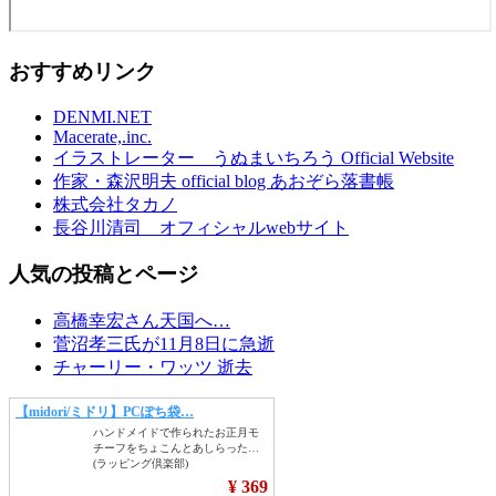
おすすめリンク
DENMI.NET
Macerate,.inc.
イラストレーター うぬまいちろう Official Website
作家・森沢明夫 official blog あおぞら落書帳
株式会社タカノ
長谷川清司 オフィシャルwebサイト
人気の投稿とページ
高橋幸宏さん天国へ…
菅沼孝三氏が11月8日に急逝
チャーリー・ワッツ 逝去