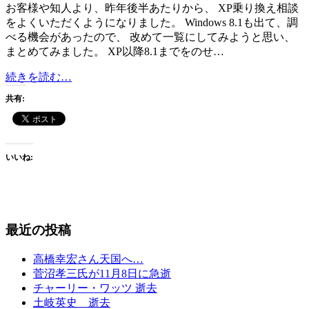
い
お客様や知人より、昨年後半あたりから、 XP乗り換え相談
ま
をよくいただくようになりました。 Windows 8.1も出て、調
し
べる機会があったので、 改めて一覧にしてみようと思い、
た
まとめてみました。 XP以降8.1までをのせ…
が、
Windows
続きを読む…
沈
OS
黙
共有:
の
破
サ
り
ポ
ま
ー
す
いいね:
ト
ラ
イ
フ
サ
最近の投稿
イ
ク
高橋幸宏さん天国へ…
ル
菅沼孝三氏が11月8日に急逝
チャーリー・ワッツ 逝去
土岐英史 逝去