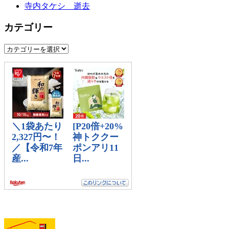
寺内タケシ 逝去
カテゴリー
カ
テ
ゴ
リ
ー