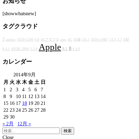
お知らせ
カ
イ
[showwhatsnew]
ブ
タグクラウド
7
andrea
1920×1200
4.8
ACアダプタ
amp
AC
56歳
3.6.1
1920×1080
7.0.3
3.7
A型
Apple
8
8.1
6.4.1
ATOK 2009
2.2.8
6.4.0
カレンダー
2014年9月
月
火
水
木
金
土
日
1
2
3
4
5
6
7
8
9
10
11
12
13
14
15
16
17
18
19
20
21
22
23
24
25
26
27
28
29
30
« 2月
12月 »
検
索:
Close