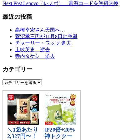
post:
Next
Next Post
Lenovo（レノボ） 電源コードを無償交換
稿
post:
最近の投稿
ナ
ビ
高橋幸宏さん天国へ…
菅沼孝三氏が11月8日に急逝
ゲ
チャーリー・ワッツ 逝去
ー
土岐英史 逝去
寺内タケシ 逝去
シ
ョ
カテゴリー
ン
カ
テ
ゴ
リ
ー