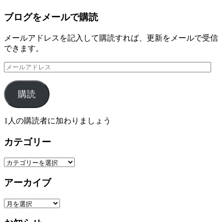
ブログをメールで購読
メールアドレスを記入して購読すれば、更新をメールで受信
できます。
メ
ー
ル
購読
ア
ド
レ
1人の購読者に加わりましょう
ス
カテゴリー
カ
テ
アーカイブ
ゴ
リ
ア
ー
ー