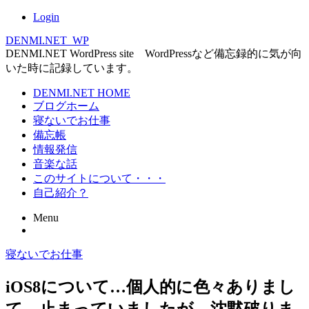
Login
DENMI.NET_WP
DENMI.NET WordPress site WordPressなど備忘録的に気が向
いた時に記録しています。
Main
DENMI.NET HOME
ブログホーム
menu
寝ないでお仕事
備忘帳
情報発信
音楽な話
このサイトについて・・・
自己紹介？
Menu
Skip
寝ないでお仕事
to
content
iOS8について…個人的に色々ありまし
て…止まっていましたが、沈黙破りま