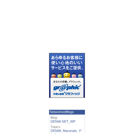
NetworkedBlogs
Blog:
DENMI.NET_WP
Topics:
DENMI
,
Macerate
,
デ