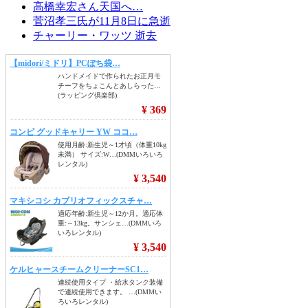
高橋幸宏さん天国へ…
菅沼孝三氏が11月8日に急逝
チャーリー・ワッツ 逝去