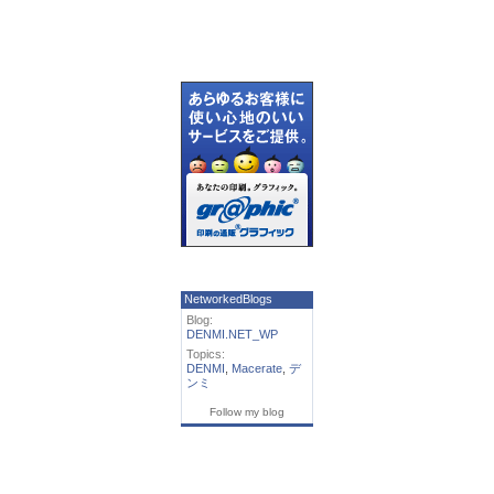
NetworkedBlogs
Blog:
DENMI.NET_WP
Topics:
DENMI
,
Macerate
,
デ
ンミ
Follow my blog