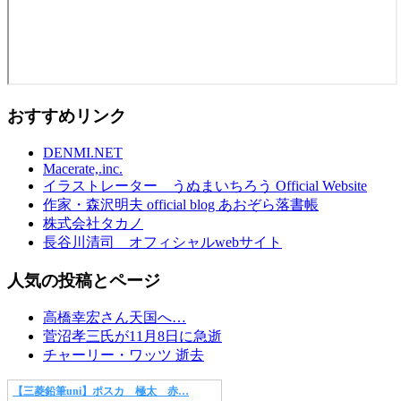
おすすめリンク
DENMI.NET
Macerate,.inc.
イラストレーター うぬまいちろう Official Website
作家・森沢明夫 official blog あおぞら落書帳
株式会社タカノ
長谷川清司 オフィシャルwebサイト
人気の投稿とページ
高橋幸宏さん天国へ…
菅沼孝三氏が11月8日に急逝
チャーリー・ワッツ 逝去