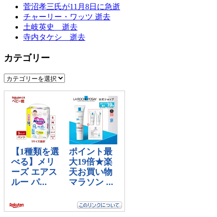
菅沼孝三氏が11月8日に急逝
チャーリー・ワッツ 逝去
土岐英史 逝去
寺内タケシ 逝去
カテゴリー
カ
テ
ゴ
リ
ー