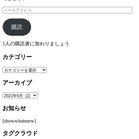
メ
ー
ル
購読
ア
ド
レ
1人の購読者に加わりましょう
ス
カテゴリー
カ
テ
アーカイブ
ゴ
リ
ア
ー
ー
お知らせ
カ
イ
[showwhatsnew]
ブ
タグクラウド