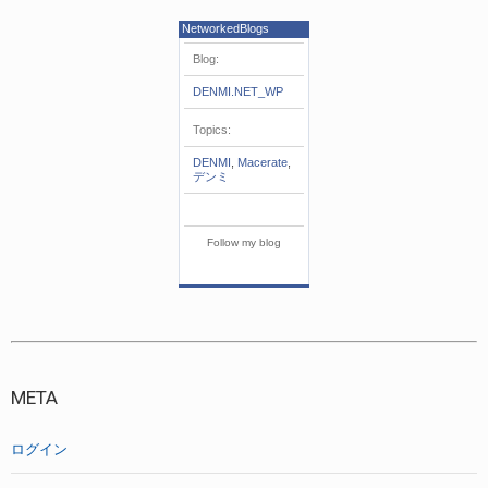
NetworkedBlogs
Blog:
DENMI.NET_WP
Topics:
DENMI
,
Macerate
,
デンミ
Follow my blog
META
ログイン