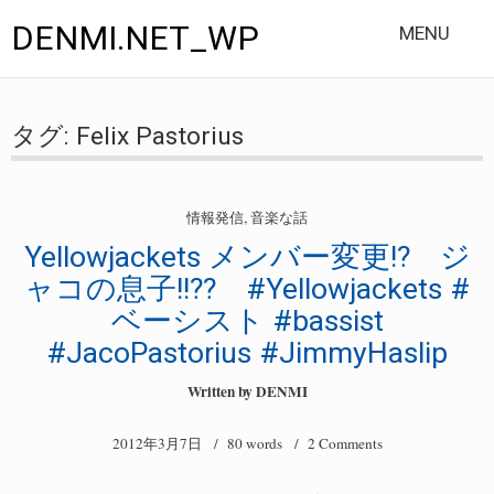
DENMI.NET_WP
MENU
Main
Skip
DENMI.NET HOME
to
menu
タグ:
Felix Pastorius
content
ブログホーム
寝ないでお仕事
情報発信
,
音楽な話
Yellowjackets メンバー変更!? ジ
備忘帳
ャコの息子!!?? #Yellowjackets #
情報発信
ベーシスト #bassist
#JacoPastorius #JimmyHaslip
音楽な話
Written by
DENMI
このサイトについて・・・
2012年3月7日
/ 80 words /
2 Comments
自己紹介？