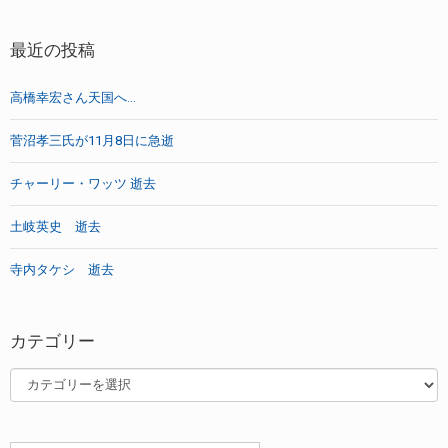
最近の投稿
高橋幸宏さん天国へ…
菅沼孝三氏が11月8日に急逝
チャーリー・ワッツ 逝去
土岐英史 逝去
寺内タケシ 逝去
カテゴリー
カ
テ
ゴ
リ