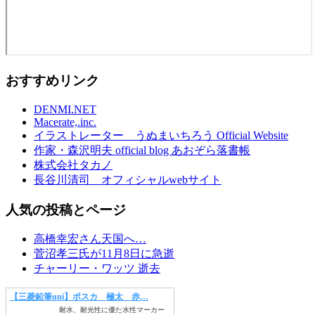
おすすめリンク
DENMI.NET
Macerate,.inc.
イラストレーター うぬまいちろう Official Website
作家・森沢明夫 official blog あおぞら落書帳
株式会社タカノ
長谷川清司 オフィシャルwebサイト
人気の投稿とページ
高橋幸宏さん天国へ…
菅沼孝三氏が11月8日に急逝
チャーリー・ワッツ 逝去