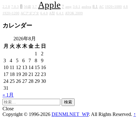
Apple
8
7
8.1
2.2.8
7.0.3
56歳
3.7
amp
3.6.1
andrea
AC
1920×1080
4.8
1920×1200
ACアダプタ
6.4.0
A型
6.4.1
ATOK 2009
カレンダー
2026年8月
月
火
水
木
金
土
日
1
2
3
4
5
6
7
8
9
10
11
12
13
14
15
16
17
18
19
20
21
22
23
24
25
26
27
28
29
30
31
« 1月
検
索:
Close
Copyright © 1996-2026
DENMI.NET_WP
. All Rights Reserved.
↑