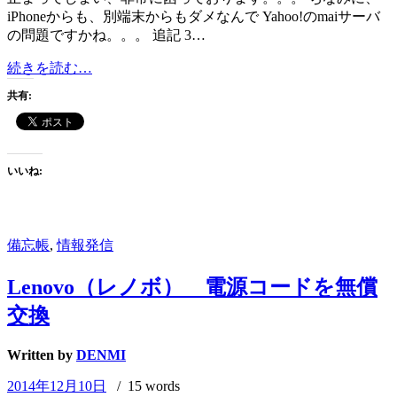
iPhoneからも、別端末からもダメなんで Yahoo!のmaiサーバ
の問題ですかね。。。 追記 3…
Yahoo!
続きを読む…
Mail
共有:
エ
ラ
ー
コ
いいね:
ー
ド:
LaunchTAE14
#
ヤ
備忘帳
,
情報発信
フ
ー
Lenovo（レノボ） 電源コードを無償
メ
交換
ー
ル
Written by
DENMI
2014年12月10日
/ 15 words