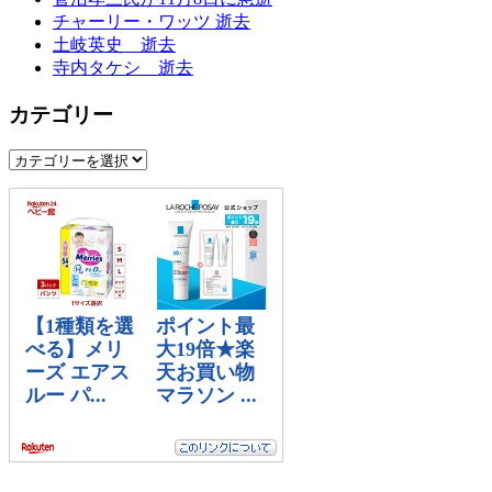
チャーリー・ワッツ 逝去
ゲ
土岐英史 逝去
ー
寺内タケシ 逝去
シ
カテゴリー
ョ
カ
ン
テ
ゴ
リ
ー