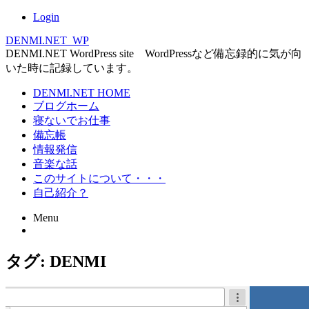
Login
DENMI.NET_WP
DENMI.NET WordPress site WordPressなど備忘録的に気が向
いた時に記録しています。
Main
DENMI.NET HOME
ブログホーム
menu
寝ないでお仕事
備忘帳
情報発信
音楽な話
このサイトについて・・・
自己紹介？
Menu
Skip
タグ:
DENMI
to
content