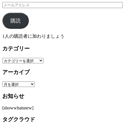
メ
ー
ル
購読
ア
ド
レ
1人の購読者に加わりましょう
ス
カテゴリー
カ
テ
アーカイブ
ゴ
リ
ア
ー
ー
お知らせ
カ
イ
[showwhatsnew]
ブ
タグクラウド