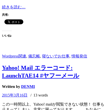
Windows
続きを読む…
「メ
共有:
モ
帳
は
動
いいね:
作
を
停
止
Wordpress関連
,
備忘帳
,
寝ないでお仕事
,
情報発信
し
ま
Yahoo! Mail エラーコード:
し
た」
LaunchTAE14 #ヤフーメール
Written by
DENMI
2015年3月16日
/ 13 words
この一時間以上、Yahoo! mailが閲覧できない状態！ 仕事も
止まってしまい、非常に困っております。。。 ちなみに、