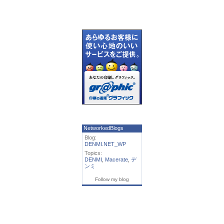
NetworkedBlogs
Blog:
DENMI.NET_WP
Topics:
DENMI
,
Macerate
,
デ
ンミ
Follow my blog