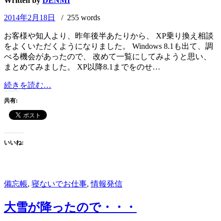
Written by
DENMI
2014年2月18日
/ 255 words
お客様や知人より、昨年後半あたりから、 XP乗り換え相談
をよくいただくようになりました。 Windows 8.1も出て、調
べる機会があったので、 改めて一覧にしてみようと思い、
まとめてみました。 XP以降8.1までをのせ…
Windows
続きを読む…
OS
共有:
の
サ
ポ
ー
いいね:
ト
ラ
イ
フ
備忘帳
,
寝ないでお仕事
,
情報発信
サ
イ
大雪が降ったので・・・
ク
ル