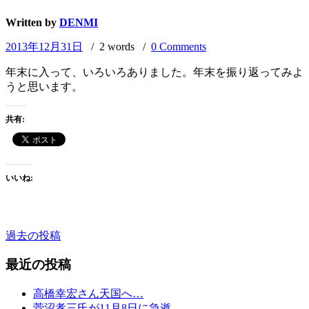
Written by
DENMI
2013年12月31日
/ 2 words /
0 Comments
年末に入って、いろいろありました。年末を振り返ってみよ
うと思います。
共有:
いいね:
過去の投稿
投
稿
最近の投稿
ナ
高橋幸宏さん天国へ…
ビ
菅沼孝三氏が11月8日に急逝