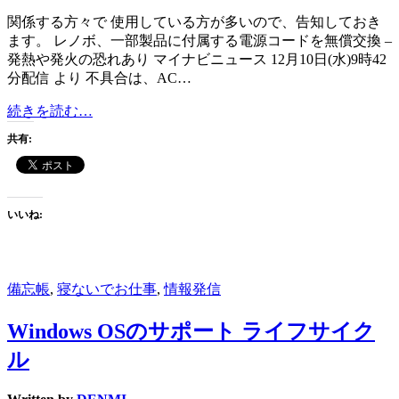
関係する方々で 使用している方が多いので、告知しておき
ます。 レノボ、一部製品に付属する電源コードを無償交換 –
発熱や発火の恐れあり マイナビニュース 12月10日(水)9時42
分配信 より 不具合は、AC…
Lenovo（レ
続きを読む…
ノ
共有:
ボ）
電
源
コ
いいね:
ー
ド
を
無
備忘帳
,
寝ないでお仕事
,
情報発信
償
交
Windows OSのサポート ライフサイク
換
ル