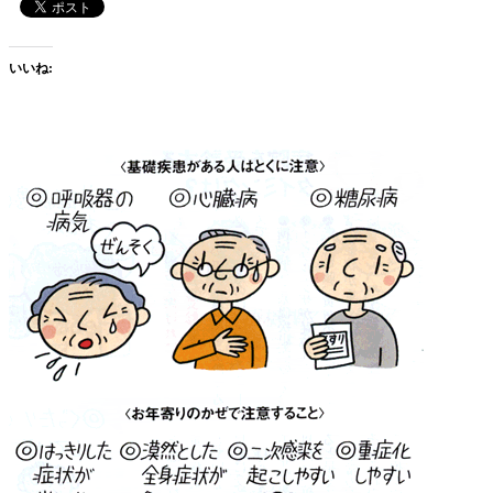
じ
の
曲
いいね:
に
出
会
え
た