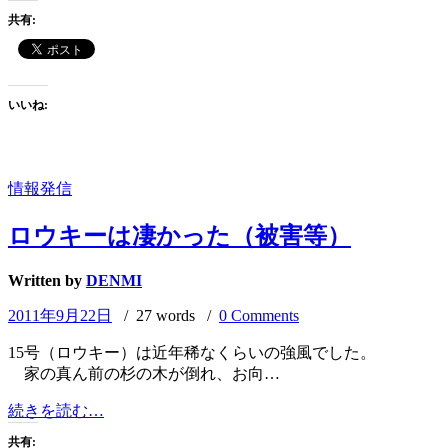
き
共有:
返
し
で
時
いいね:
間
を
取
り
情報発信
戻
す！
ロウキーは凄かった（被害等）
で
も
Written by
DENMI
寒
い！
2011年9月22日
/ 27 words /
0 Comments
#DENMI
#
15号（ロウキー）は近年稀なくらいの強風でした。
寒
家の真ん前の杉の木が倒れ、お向…
い
ロ
続きを読む…
ウ
共有: