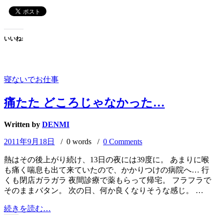
キ
ー
は
凄
いいね:
か
っ
た
（被
寝ないでお仕事
害
等）
痛たた どころじゃなかった…
Written by
DENMI
2011年9月18日
/ 0 words /
0 Comments
熱はその後上がり続け、13日の夜には39度に。 あまりに喉
も痛く喘息も出て来ていたので、かかりつけの病院へ… 行
くも閉店ガラガラ 夜間診療で薬もらって帰宅。 フラフラで
そのままバタン。 次の日、何か良くなりそうな感じ。 …
痛
続きを読む…
た