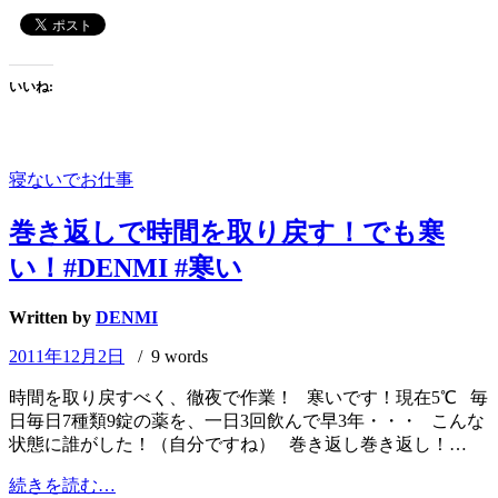
ひ
き
ま
し
いいね:
た。。。
寝ないでお仕事
巻き返しで時間を取り戻す！でも寒
い！#DENMI #寒い
Written by
DENMI
2011年12月2日
/ 9 words
時間を取り戻すべく、徹夜で作業！ 寒いです！現在5℃ 毎
日毎日7種類9錠の薬を、一日3回飲んで早3年・・・ こんな
状態に誰がした！（自分ですね） 巻き返し巻き返し！…
巻
続きを読む…