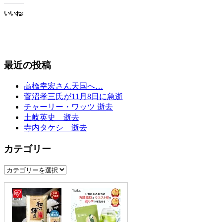
いいね:
最近の投稿
高橋幸宏さん天国へ…
菅沼孝三氏が11月8日に急逝
チャーリー・ワッツ 逝去
土岐英史 逝去
寺内タケシ 逝去
カテゴリー
カ
テ
ゴ
リ
ー