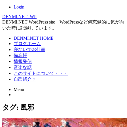
Login
DENMI.NET_WP
DENMI.NET WordPress site WordPressなど備忘録的に気が向
いた時に記録しています。
Main
DENMI.NET HOME
ブログホーム
menu
寝ないでお仕事
備忘帳
情報発信
音楽な話
このサイトについて・・・
自己紹介？
Menu
Skip
タグ:
風邪
to
content