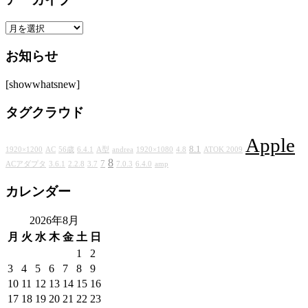
リ
ア
ー
ー
お知らせ
カ
イ
[showwhatsnew]
ブ
タグクラウド
Apple
8.1
1920×1200
AC
56歳
6.4.1
A型
andrea
1920×1080
4.8
ATOK 2009
8
7
ACアダプタ
3.6.1
2.2.8
3.7
7.0.3
6.4.0
amp
カレンダー
2026年8月
月
火
水
木
金
土
日
1
2
3
4
5
6
7
8
9
10
11
12
13
14
15
16
17
18
19
20
21
22
23