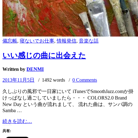
備忘帳
,
寝ないでお仕事
,
情報発信
,
音楽な話
いい感じの曲に出会えた
Written by
DENMI
2013年11月5日
/ 1492 words /
0 Comments
久しぶりの風邪で一日家にいて iTunesでSmoothJazz.comか掛
けっぱなし過ごしていましたら・・・ COLORS2.0 Brand
New Day という曲が流れまして、 流れた曲は、サンバ調の
Samba …
い
続きを読む…
い
共有:
感