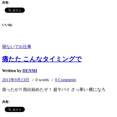
共有:
た
ど
こ
ろ
いいね:
じ
ゃ
な
か
寝ないでお仕事
っ
た…
痛たた こんなタイミングで
Written by
DENMI
2011年9月13日
/ 0 words /
0 Comments
祟ったか?! 熱出始めたぞ！ 超ヤバイ さっ寒い 横になろ
共有: