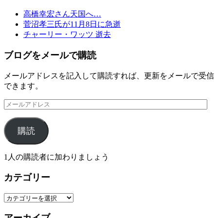
高橋幸宏さん天国へ…
菅沼孝三氏が11月8日に急逝
チャーリー・ワッツ 逝去
ブログをメールで購読
メールアドレスを記入して購読すれば、更新をメールで受信
できます。
メ
ー
ル
購読
ア
ド
レ
1人の購読者に加わりましょう
ス
カテゴリー
カ
テ
アーカイブ
ゴ