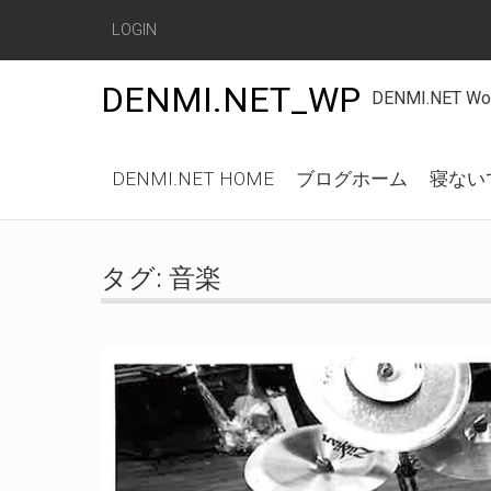
LOGIN
DENMI.NET_WP
DENMI.NET
Main
DENMI.NET HOME
ブログホーム
寝ない
menu
Skip
to
タグ:
音楽
content