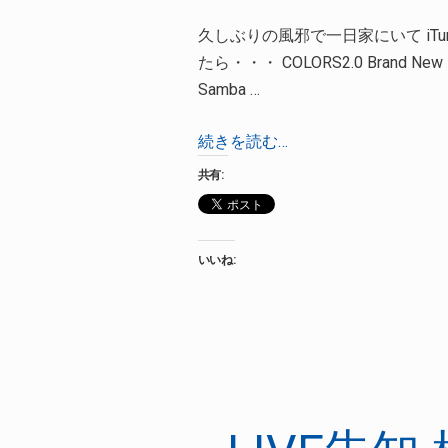
久しぶりの風邪で一日家にいて iTun
たら・・・ COLORS2.0 Bran
Samba …
い
続きを読む…
い
共有:
感
じ
の
いいね:
曲
に
出
会
え
た