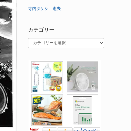
寺内タケシ 逝去
カテゴリー
カ
テ
ゴ
リ
ー