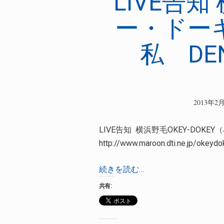
LIVE告
ー・ドー
私 DE
2013年2
LIVE告知 横浜野毛OKEY-DOKEY
http://www.maroon.dti.ne.j
LIVE
続きを読む…
告
共有:
知
横
浜