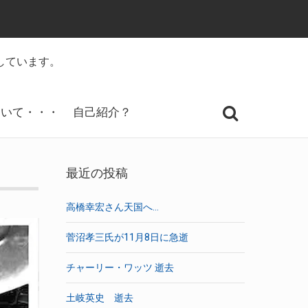
記録しています。
ついて・・・
自己紹介？
最近の投稿
高橋幸宏さん天国へ…
菅沼孝三氏が11月8日に急逝
チャーリー・ワッツ 逝去
土岐英史 逝去