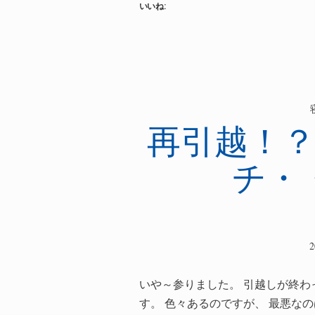
いいね:
野
毛
オ
ー
キ
ー・
再引越！
ド
ー
チ・
キ
ー
今
日
23
日
私
いや～参りました。 引越しが終わ
DENMI
す。 色々あるのですが、 最悪な