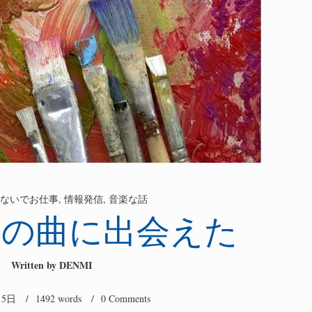
ないでお仕事
,
情報発信
,
音楽な話
じの曲に出会えた
Written by
DENMI
月5日
/ 1492 words /
0 Comments