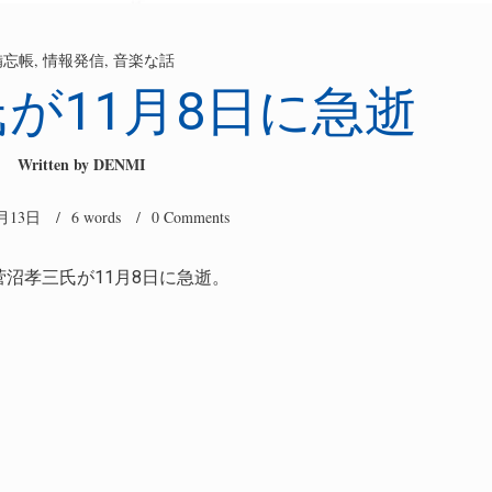
備忘帳
,
情報発信
,
音楽な話
が11月8日に急逝
Written by
DENMI
1月13日
/ 6 words /
0 Comments
沼孝三氏が11月8日に急逝。