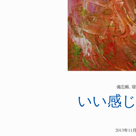
備忘帳
,
寝
いい感
検
2013年11
索: