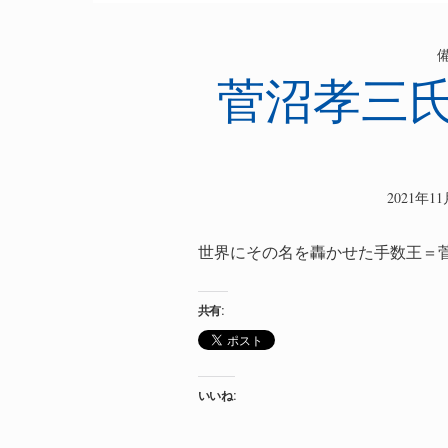
菅沼孝三氏
2021年1
世界にその名を轟かせた手数王＝菅
共有:
いいね: