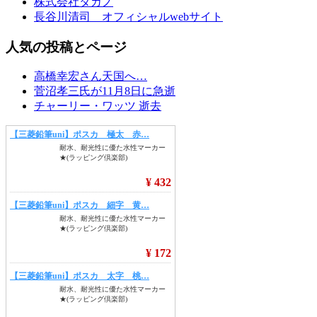
株式会社タカノ
長谷川清司 オフィシャルwebサイト
人気の投稿とページ
高橋幸宏さん天国へ…
菅沼孝三氏が11月8日に急逝
チャーリー・ワッツ 逝去