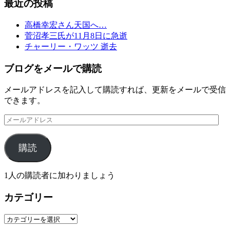
最近の投稿
高橋幸宏さん天国へ…
菅沼孝三氏が11月8日に急逝
チャーリー・ワッツ 逝去
ブログをメールで購読
メールアドレスを記入して購読すれば、更新をメールで受信
できます。
メ
ー
ル
購読
ア
ド
レ
1人の購読者に加わりましょう
ス
カテゴリー
カ
テ