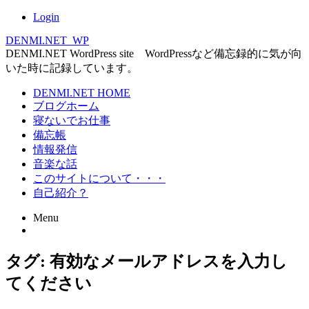
Login
DENMI.NET_WP
DENMI.NET WordPress site WordPressなど備忘録的に気が向
いた時に記録しています。
Main
DENMI.NET HOME
ブログホーム
menu
寝ないでお仕事
備忘帳
情報発信
音楽な話
このサイトについて・・・
自己紹介？
Menu
Skip
タグ:
有効なメールアドレスを入力し
to
content
てください