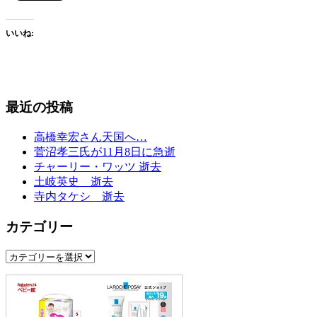
いいね:
最近の投稿
高橋幸宏さん天国へ…
菅沼孝三氏が11月8日に急逝
チャーリー・ワッツ 逝去
土岐英史 逝去
寺内タケシ 逝去
カテゴリー
カ
テ
ゴ
リ
ー