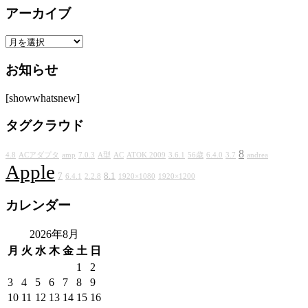
アーカイブ
ゴ
リ
ア
ー
ー
お知らせ
カ
イ
[showwhatsnew]
ブ
タグクラウド
8
4.8
ACアダプタ
amp
7.0.3
A型
AC
ATOK 2009
3.6.1
56歳
6.4.0
3.7
andrea
Apple
7
8.1
6.4.1
2.2.8
1920×1080
1920×1200
カレンダー
2026年8月
月
火
水
木
金
土
日
1
2
3
4
5
6
7
8
9
10
11
12
13
14
15
16