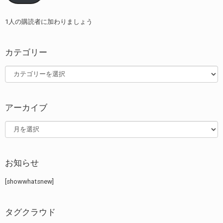
レ
ス
1人の購読者に加わりましょう
カテゴリー
カ
テ
ゴ
リ
アーカイブ
ー
ア
ー
カ
イ
お知らせ
ブ
[showwhatsnew]
タグクラウド