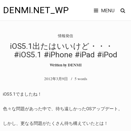
DENMI.NET_WP
MENU
Main
Skip
DENMI.NET HOME
to
menu
情報発信
content
ブログホーム
iOS5.1出たはいいけど・・・
#iOS5.1 #iPhone #iPad #iPod
寝ないでお仕事
Written by
DENMI
備忘帳
2012年3月9日
/ 5 words
情報発信
iOS5.1でましたね！
音楽な話
色々な問題があった中で、待ち遠しかったOSアップデート。
このサイトについて・・・
自己紹介？
しかし、更なる問題がたくさん待ち構えていたとは！