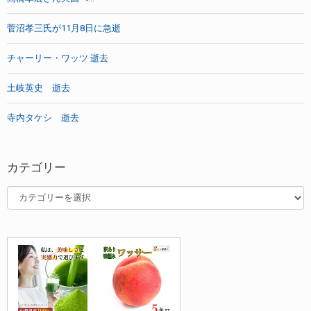
菅沼孝三氏が11月8日に急逝
チャーリー・ワッツ 逝去
土岐英史 逝去
寺内タケシ 逝去
カテゴリー
カ
テ
ゴ
リ
ー