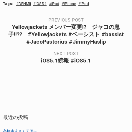
Tags:
DENMIi
iOS5.1
iPad
iPhone
iPod
投
PREVIOUS POST
Yellowjackets メンバー変更!? ジャコの息
Previous
稿
子!!?? #Yellowjackets #ベーシスト #bassist
post:
#JacoPastorius #JimmyHaslip
ナ
NEXT POST
ビ
iOS5.1続報 #iOS5.1
Next
post:
ゲ
ー
シ
ョ
最近の投稿
ン
高橋幸宏さん天国へ…