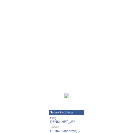
NetworkedBlogs
Blog:
DENMI.NET_WP
Topics:
DENMI
,
Macerate
,
デ