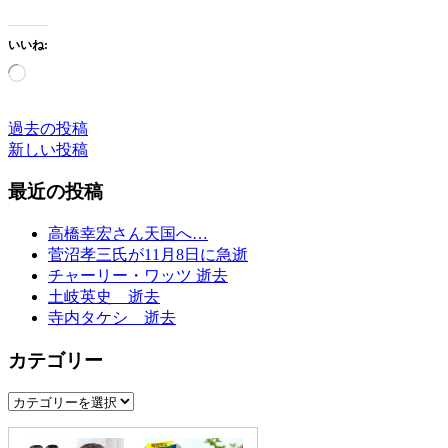
の
ギ
いいね:
タ
読
ー
み
浅
込
野
み
過去の投稿
投
孝
中…
新しい投稿
已
稿
さ
最近の投稿
ナ
ん
死
ビ
高橋幸宏さん天国へ…
去
菅沼孝三氏が11月8日に急逝
ゲ
自
チャーリー・ワッツ 逝去
宅
ー
土岐英史 逝去
で
寺内タケシ 逝去
シ
心
肺
ョ
カテゴリー
停
ン
止
カ
テ
ゴ