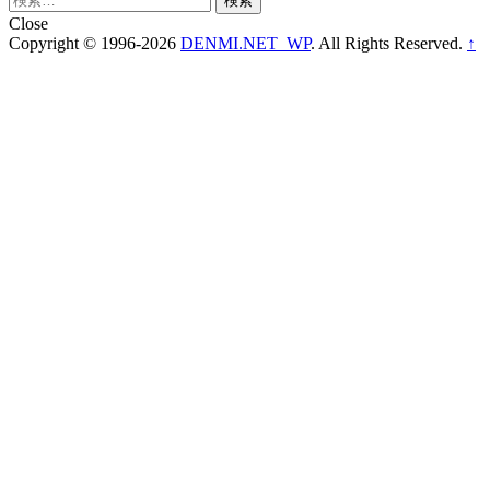
索:
Close
Copyright © 1996-2026
DENMI.NET_WP
. All Rights Reserved.
↑