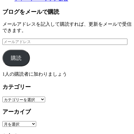
ブログをメールで購読
メールアドレスを記入して購読すれば、更新をメールで受信
できます。
メ
ー
ル
購読
ア
ド
レ
1人の購読者に加わりましょう
ス
カテゴリー
カ
テ
アーカイブ
ゴ
リ
ア
ー
ー