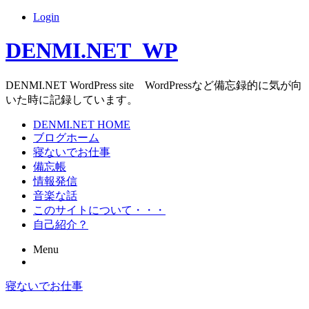
Login
DENMI.NET_WP
DENMI.NET WordPress site WordPressなど備忘録的に気が向
いた時に記録しています。
Main
DENMI.NET HOME
ブログホーム
menu
寝ないでお仕事
備忘帳
情報発信
音楽な話
このサイトについて・・・
自己紹介？
Menu
Skip
寝ないでお仕事
to