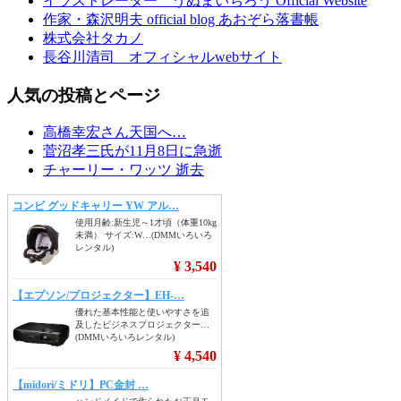
イラストレーター うぬまいちろう Official Website
作家・森沢明夫 official blog あおぞら落書帳
株式会社タカノ
長谷川清司 オフィシャルwebサイト
人気の投稿とページ
高橋幸宏さん天国へ…
菅沼孝三氏が11月8日に急逝
チャーリー・ワッツ 逝去