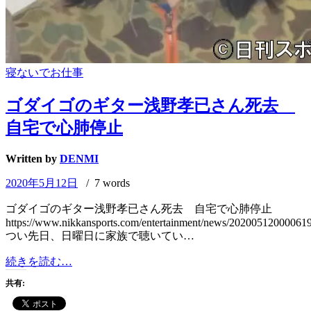
寝ないでお仕事
ゴダイゴのギター浅野孝已さん死去
自宅で心肺停止
Written by
DENMI
2020年5月12日
/ 7 words
ゴダイゴのギター浅野孝已さん死去 自宅で心肺停止
https://www.nikkansports.com/entertainment/news/202005120000619
つい先日、日曜日に家族で聴いてい…
ゴ
続きを読む…
ダ
共有:
イ
ゴ