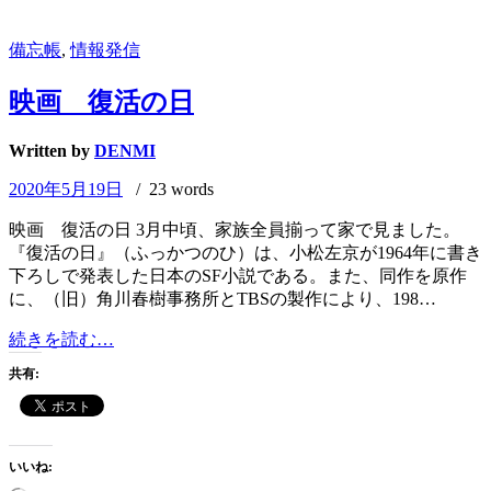
せ】
備忘帳
,
情報発信
映画 復活の日
Written by
DENMI
2020年5月19日
/ 23 words
映画 復活の日 3月中頃、家族全員揃って家で見ました。
『復活の日』（ふっかつのひ）は、小松左京が1964年に書き
下ろしで発表した日本のSF小説である。また、同作を原作
に、（旧）角川春樹事務所とTBSの製作により、198…
映
続きを読む…
画
共有:
復
活
の
日
いいね: