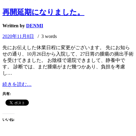
ま
す。
再開延期になりました。
Written by
DENMI
2020年11月8日
/ 3 words
先にお伝えした休業日程に変更がございます。 先にお知ら
せの通り、10月26日から入院して、27日胃の腫瘍の摘出手術
を受けてきました。 お陰様で退院できまして、静養中で
す。 診断では、まだ腫瘍がまだ幾つかあり、負担を考慮
し…
再
続きを読む…
開
共有:
延
期
に
な
いいね:
り
ま
し