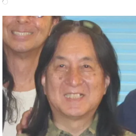
読
み
込
み
中…