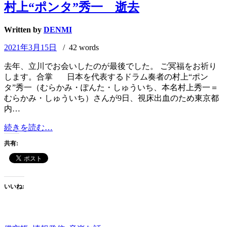
content
村上“ポンタ”秀一 逝去
Written by
DENMI
2021年3月15日
/ 42 words
去年、立川でお会いしたのが最後でした。 ご冥福をお祈り
します。合掌 日本を代表するドラム奏者の村上“ポン
タ”秀一（むらかみ・ぽんた・しゅういち、本名村上秀一＝
むらかみ・しゅういち）さんが9日、視床出血のため東京都
内…
村
続きを読む…
上“ポ
共有:
ン
タ”秀
一
逝
いいね:
去