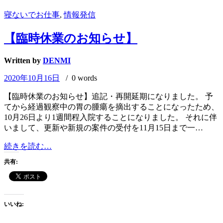
た。
寝ないでお仕事
,
情報発信
【臨時休業のお知らせ】
Written by
DENMI
2020年10月16日
/ 0 words
【臨時休業のお知らせ】追記・再開延期になりました。 予
てから経過観察中の胃の腫瘍を摘出することになったため、
10月26日より1週間程入院することになりました。 それに伴
いまして、更新や新規の案件の受付を11月15日まで一…
【臨
続きを読む…
時
共有:
休
業
の
お
いいね:
知
ら