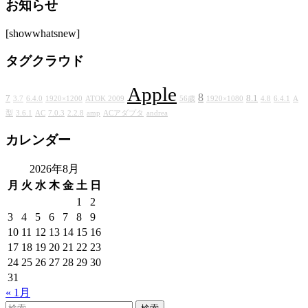
お知らせ
カ
イ
[showwhatsnew]
ブ
タグクラウド
Apple
8
7
8.1
3.7
6.4.0
1920×1200
ATOK 2009
56歳
1920×1080
4.8
6.4.1
A
型
3.6.1
AC
7.0.3
2.2.8
amp
ACアダプタ
andrea
カレンダー
2026年8月
月
火
水
木
金
土
日
1
2
3
4
5
6
7
8
9
10
11
12
13
14
15
16
17
18
19
20
21
22
23
24
25
26
27
28
29
30
31
« 1月
検