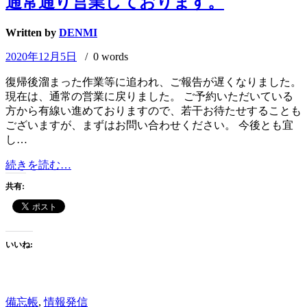
通常通り営業しております。
Written by
DENMI
2020年12月5日
/ 0 words
復帰後溜まった作業等に追われ、ご報告が遅くなりました。
現在は、通常の営業に戻りました。 ご予約いただいている
方から有線い進めておりますので、若干お待たせすることも
ございますが、まずはお問い合わせください。 今後とも宜
し…
通
続きを読む…
常
共有:
通
り
営
業
いいね:
し
て
お
り
備忘帳
,
情報発信