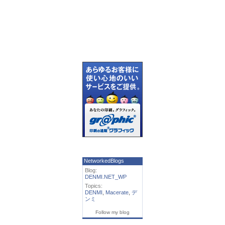
NetworkedBlogs
Blog:
DENMI.NET_WP
Topics:
DENMI
,
Macerate
,
デ
ンミ
Follow my blog