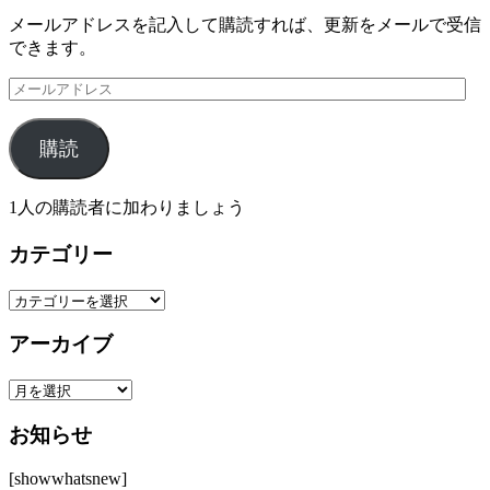
メールアドレスを記入して購読すれば、更新をメールで受信
できます。
メ
ー
ル
購読
ア
ド
レ
1人の購読者に加わりましょう
ス
カテゴリー
カ
テ
アーカイブ
ゴ
リ
ア
ー
ー
お知らせ
カ
イ
[showwhatsnew]
ブ