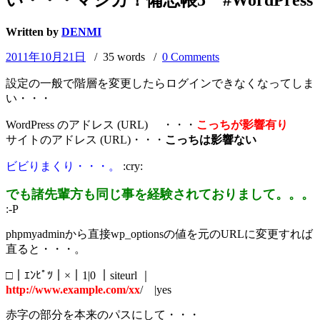
Written by
DENMI
2011年10月21日
/ 35 words /
0 Comments
設定の一般で階層を変更したらログインできなくなってしま
い・・・
WordPress のアドレス (URL) ・・・
こっちが影響有り
サイトのアドレス (URL)・・・
こっちは影響ない
ビビりまくり・・・。
:cry:
でも諸先輩方も同じ事を経験されておりまして。。。
:-P
phpmyadminから直接wp_optionsの値を元のURLに変更すれば
直ると・・・。
□｜ｴﾝﾋﾟﾂ｜×｜1|0 ｜siteurl ｜
http://www.example.com/xx
/ |yes
赤字の部分を本来のパスにして・・・