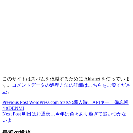
このサイトはスパムを低減するために Akismet を使っていま
す。
コメントデータの処理方法の詳細はこちらをご覧くださ
い
。
Previous
Previous Post
WordPress.com Statsの導入時、APIキー 備忘帳
投
post:
4 #DENMI
稿
Next
Next Post
明日はお通夜…今年は色々あり過ぎて追いつかな
post:
いよ
ナ
ビ
最近の投稿