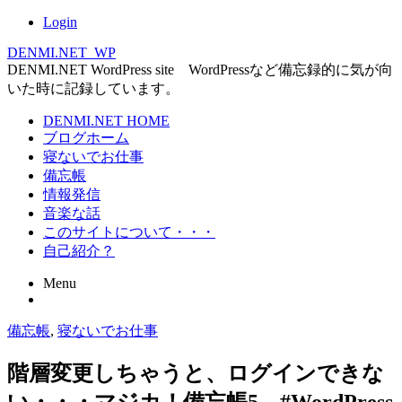
Login
DENMI.NET_WP
DENMI.NET WordPress site WordPressなど備忘録的に気が向
いた時に記録しています。
Main
DENMI.NET HOME
ブログホーム
menu
寝ないでお仕事
備忘帳
情報発信
音楽な話
このサイトについて・・・
自己紹介？
Menu
Skip
備忘帳
,
寝ないでお仕事
to
content
階層変更しちゃうと、ログインできな
い・・・マジカ！備忘帳5 #WordPress