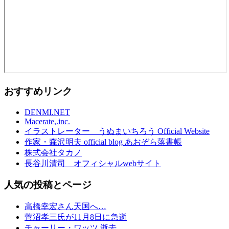
おすすめリンク
DENMI.NET
Macerate,.inc.
イラストレーター うぬまいちろう Official Website
作家・森沢明夫 official blog あおぞら落書帳
株式会社タカノ
長谷川清司 オフィシャルwebサイト
人気の投稿とページ
高橋幸宏さん天国へ…
菅沼孝三氏が11月8日に急逝
チャーリー・ワッツ 逝去