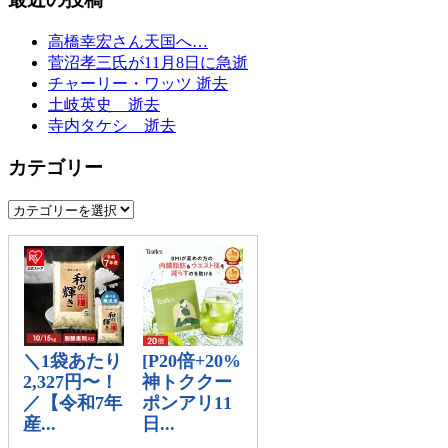
ゲ
高橋幸宏さん天国へ…
ー
菅沼孝三氏が11月8日に急逝
チャーリー・ワッツ 逝去
シ
土岐英史 逝去
ョ
寺内タケシ 逝去
ン
カテゴリー
カ
テ
ゴ
リ
ー